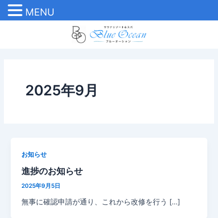
MENU
内
容
を
ス
キ
ッ
2025年9月
プ
お知らせ
進捗のお知らせ
2025年9月5日
無事に確認申請が通り、これから改修を行う […]