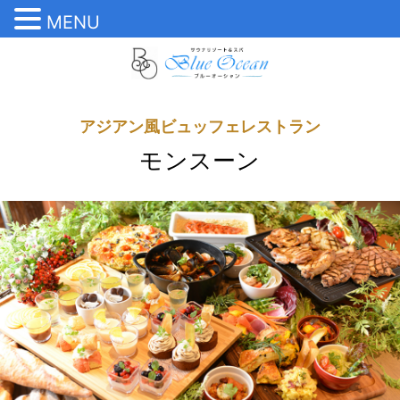
MENU
内
容
を
ス
アジアン風ビュッフェレストラン
キ
ッ
モンスーン
プ