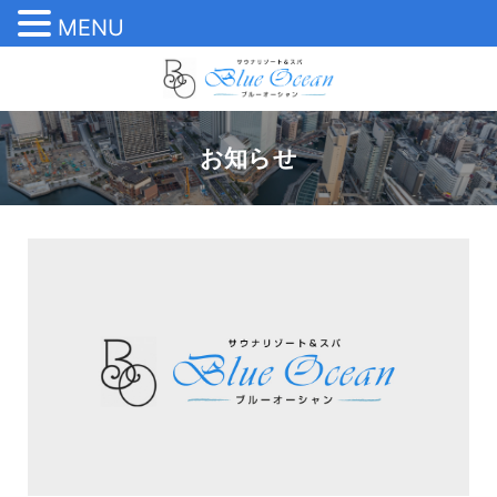
MENU
内
容
を
ス
お知らせ
キ
ッ
プ