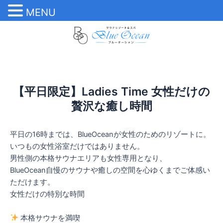
MENU
内
容
を
ス
キ
ッ
【平日限定】Ladies Time 女性だけの
プ
贅沢な癒し時間
平日の16時までは、BlueOceanが女性のためのリゾートに。
いつもの女性浴室だけではありません。
男性側の本格サウナエリアも女性専用となり、
BlueOcean自慢のサウナや癒しの空間を心ゆくまでご体感い
ただけます。
女性だけの特別な時間
本格サウナを満喫