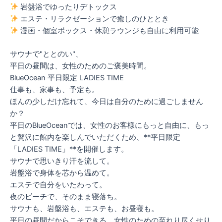
岩盤浴でゆったりデトックス
エステ・リラクゼーションで癒しのひととき
漫画・個室ボックス・休憩ラウンジも自由に利用可能
サウナで"ととのい"、
平日の昼間は、女性のためのご褒美時間。
BlueOcean 平日限定 LADIES TIME
仕事も、家事も、予定も。
ほんの少しだけ忘れて、今日は自分のために過ごしません
か？
平日のBlueOceanでは、女性のお客様にもっと自由に、もっ
と贅沢に館内を楽しんでいただくため、**平日限定
「LADIES TIME」**を開催します。
サウナで思いきり汗を流して。
岩盤浴で身体を芯から温めて。
エステで自分をいたわって。
夜のビーチで、そのまま寝落ち。
サウナも、岩盤浴も、エステも、お昼寝も。
平日の昼間だからこそできる、女性のための至れり尽くせり