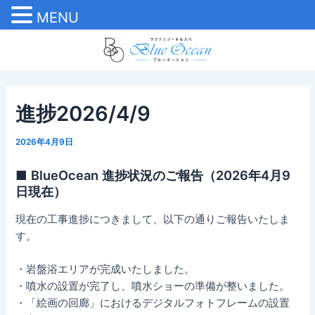
MENU
内
Post
容
navigation
を
ス
キ
進捗2026/4/9
ッ
プ
2026年4月9日
■ BlueOcean 進捗状況のご報告（2026年4月9
日現在）
現在の工事進捗につきまして、以下の通りご報告いたしま
す。
・岩盤浴エリアが完成いたしました。
・噴水の設置が完了し、噴水ショーの準備が整いました。
・「絵画の回廊」におけるデジタルフォトフレームの設置