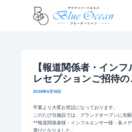
内
Post
容
navigation
を
ス
キ
ッ
プ
【報道関係者・インフ
レセプションご招待の
2026年4月18日
平素より大変お世話になっております。
このたび当施設では、グランドオープンに先駆
**報道関係者様・インフルエンサー様・各メ
運びとなりました。