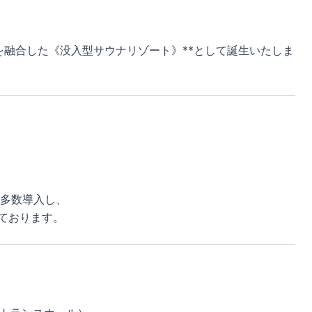
ント”を融合した《没入型サウナリゾート》**として誕生いたしま
多数導入し、
っております。