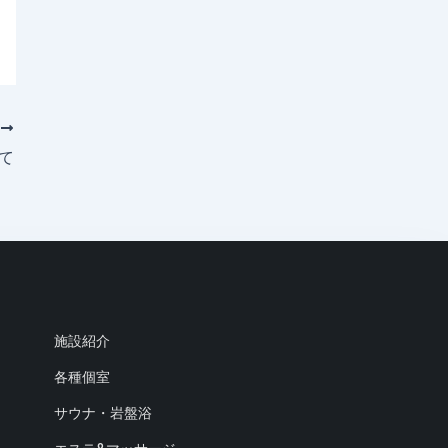
次
いて
施設紹介
各種個室
サウナ・岩盤浴